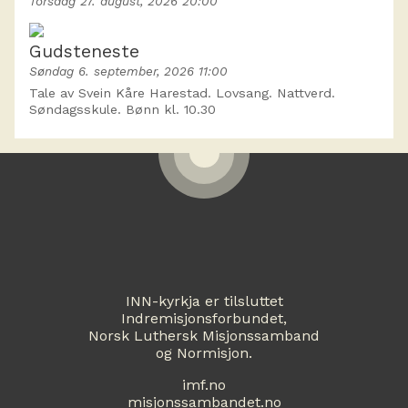
Torsdag 27. august, 2026 20:00
Gudsteneste
Søndag 6. september, 2026 11:00
Tale av Svein Kåre Harestad. Lovsang. Nattverd.
Søndagsskule. Bønn kl. 10.30
INN-kyrkja er tilsluttet
Indremisjonsforbundet,
Norsk Luthersk Misjonssamband
og Normisjon.
imf.no
misjonssambandet.no