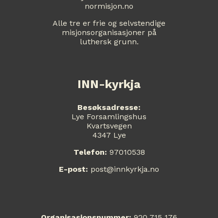
normisjon.no
Alle tre er frie og selvstendige
misjonsorganisasjoner på
luthersk grunn.
INN-kyrkja
Besøksadresse:
Lye Forsamlingshus
Kvartsvegen
4347 Lye
Telefon:
97010538
E-post:
post@innkyrkja.no
Organisasjonsnummer:
920 715 176