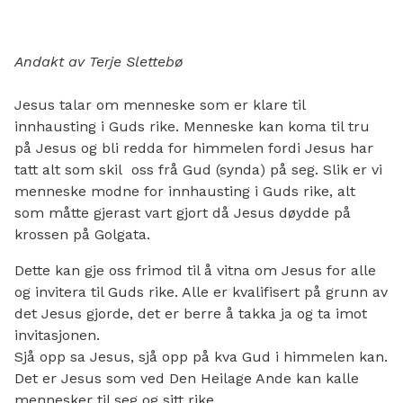
Andakt av Terje Slettebø
Jesus talar om menneske som er klare til
innhausting i Guds rike. Menneske kan koma til tru
på Jesus og bli redda for himmelen fordi Jesus har
tatt alt som skil oss frå Gud (synda) på seg. Slik er vi
menneske modne for innhausting i Guds rike, alt
som måtte gjerast vart gjort då Jesus døydde på
krossen på Golgata.
Dette kan gje oss frimod til å vitna om Jesus for alle
og invitera til Guds rike. Alle er kvalifisert på grunn av
det Jesus gjorde, det er berre å takka ja og ta imot
invitasjonen.
Sjå opp sa Jesus, sjå opp på kva Gud i himmelen kan.
Det er Jesus som ved Den Heilage Ande kan kalle
mennesker til seg og sitt rike.