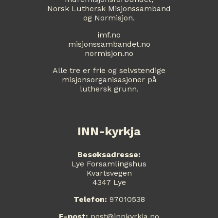
Norsk Luthersk Misjonssamband
og Normisjon.
imf.no
misjonssambandet.no
normisjon.no
Alle tre er frie og selvstendige
misjonsorganisasjoner på
luthersk grunn.
INN-kyrkja
Besøksadresse:
Lye Forsamlingshus
Kvartsvegen
4347 Lye
Telefon:
97010538
E-post:
post@innkyrkja.no