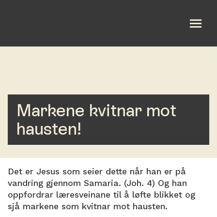
Om oss
Bli med
Markene kvitnar mot
Aktuelt
hausten!
Kalender
Taler
Det er Jesus som seier dette når han er på
vandring gjennom Samaria. (Joh. 4) Og han
English
oppfordrar læresveinane til å løfte blikket og
sjå markene som kvitnar mot hausten.
Gi en gave/Bli fastgiver