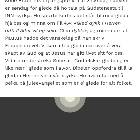
Sofie Braut tok utgangspunkt i at 3 søndag i advent
er søndag for glede då ho tala på Gudstenesta til
INN-kyrkja. Ho spurte korleis det står til med gleda
hjå oss og minna om Fil 4.4:
«Gled dykk i Herren
alltid! Atter vil eg seia: Gled dykk!»,
og minna om at
Paulus hadde det vanskeleg då han skriv
Filipperbrevet. Vi kan alltid gleda oss over å vera
skapt av Gud og at Jesus har gitt livet sitt for oss.
Vidare understreka Sofie at Gud elskar glede og er
like nær i glede som i alvor. Bibelen oppfordra til å la
gleda i Herren vera vår styrke. Ho avslutta med å
peika på juleevangeliet som er ei glede for alt folket.