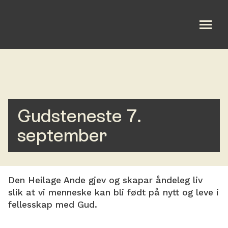
Om oss
Bli med
Gudsteneste 7.
Aktuelt
september
Kalender
Taler
Den Heilage Ande gjev og skapar åndeleg liv
slik at vi menneske kan bli født på nytt og leve i
English
fellesskap med Gud.
Gi en gave/Bli fastgiver