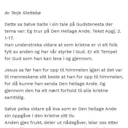
Av Terje Slettebø
Dette sa Sølve Salte i sin tale på Gudstenesta der
tema var: Eg trur på Den Heilage Ande. Tekst Apgj. 2.
1-17.
Han understreka vidare at som kristne er vi eit folk
fylt av anden og har vår styrke i Gud. Er eit Tempel
for Gud som han kan leva i og gjennom.
Jesus sa før han for opp til himmelen igjen at det var
til menneskene sitt beste at han for opp til himmelen,
for då kunne han senda Den heilage Ande. Og
gjennom den ha eit nært forhold til alle kristne
samtidig.
Sølve peika vidare på kva som er Den heilage Ande
sin oppgåve i den kristne sitt liv.
Anden gjev frukt, deler ut nådegåver, leiar oss etter