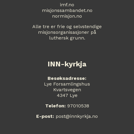
imf.no
misjonssambandet.no
normisjon.no
Alle tre er frie og selvstendige
misjonsorganisasjoner på
luthersk grunn.
INN-kyrkja
Besøksadresse:
Lye Forsamlingshus
Kvartsvegen
4347 Lye
Telefon:
97010538
E-post:
post@innkyrkja.no