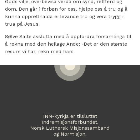
Guds vilje, overbevisa verda om synd, rettferd og
dom. Den går i forbøn for oss, hjelpe oss å tru og å
kunna oppretthalda ei levande tru og vera trygg i
trua på Jesus.
Sølve Salte avslutta med å oppfordra forsamlinga til
å rekna med den heilage Ande: -Det er den største
resurs vi har, rekn med han!
INN-kyrkja er tilsluttet
Indremisjonsforbundet,
Norsk Luthersk Misjonssamband
og Normisjon.