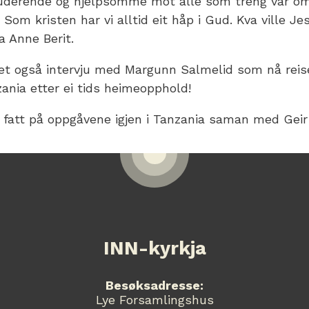
uderende og hjelpsomme mot alle som treng vår om
 Som kristen har vi alltid eit håp i Gud. Kva ville Je
ra Anne Berit.
et også intervju med Margunn Salmelid som nå reiser
ania etter ei tids heimeopphold!
a fatt på oppgåvene igjen i Tanzania saman med Geir
INN-kyrkja
Besøksadresse:
Lye Forsamlingshus