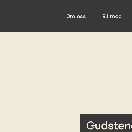
Om oss
Bli med
Gudstene