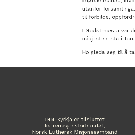
imøtekomande, inkl
utanfor forsamlinga.
til forbilde, oppford
I Gudstenesta var d
misjontenesta i Tanz
Ho gleda seg til å t
INN-kyrkja er tilsluttet
Indremisjonsforbundet,
Norsk Luthersk Misjonssamband