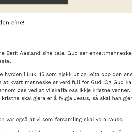
den eine!
e Berit Aasland sine tale. Gud ser enkeltmennesker, 
este.
e hyrden i Luk. 15 som gjekk ut og leita opp den en
ss at kvart menneske er verdifull for Gud. Og Gud k
nnom oss ved at vi skaffa oss ikkje kristne venner.
kristne skal gjera er å fylgja Jesus, så skal han gjer
alen var også at vi som forsamling skal vera rause,