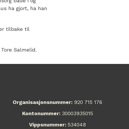
sorg både i og
sus ha gjort, ha han
 tilbake til
 Tore Salmelid.
Organisasjonsnummer:
920 715 176
Kontonummer:
30003935015
Vippsnummer:
534048