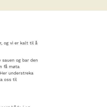
og vi er kalt til å
e sauen og bar den
an få møta
 Her understreka
a oss til